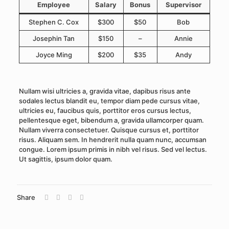
Employee
Salary
Bonus
Supervisor
Stephen C. Cox
$300
$50
Bob
Josephin Tan
$150
–
Annie
Joyce Ming
$200
$35
Andy
Nullam wisi ultricies a, gravida vitae, dapibus risus ante
sodales lectus blandit eu, tempor diam pede cursus vitae,
ultricies eu, faucibus quis, porttitor eros cursus lectus,
pellentesque eget, bibendum a, gravida ullamcorper quam.
Nullam viverra consectetuer. Quisque cursus et, porttitor
risus. Aliquam sem. In hendrerit nulla quam nunc, accumsan
congue. Lorem ipsum primis in nibh vel risus. Sed vel lectus.
Ut sagittis, ipsum dolor quam.
Share