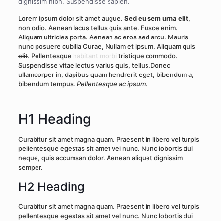
dignissim nibh. Suspendisse sapien.
Lorem ipsum dolor sit amet augue.
Sed eu sem urna elit
,
non odio. Aenean lacus tellus quis ante. Fusce enim.
Aliquam ultricies porta. Aenean ac eros sed arcu. Mauris
nunc posuere cubilia Curae, Nullam et ipsum.
Aliquam quis
elit
. Pellentesque
habitant morbi
tristique commodo.
Suspendisse vitae lectus varius quis, tellus.Donec
ullamcorper in, dapibus quam hendrerit eget, bibendum a,
bibendum tempus.
Pellentesque ac ipsum
.
H1 Heading
Curabitur sit amet magna quam. Praesent in libero vel turpis
pellentesque egestas sit amet vel nunc. Nunc lobortis dui
neque, quis accumsan dolor. Aenean aliquet dignissim
semper.
H2 Heading
Curabitur sit amet magna quam. Praesent in libero vel turpis
pellentesque egestas sit amet vel nunc. Nunc lobortis dui