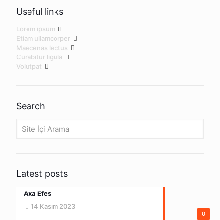
Useful links
Lorem ipsum
Etiam ullamcorper
Maecenas lectus
Curabitur ligula
Volutpat
Search
Site
İçi
Arama
Latest posts
Axa Efes
14 Kasım 2023
0